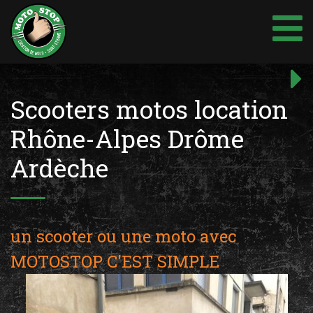
Aller
au
contenu
Navigation
Art
suiv
de
Scooters motos location
l’article
Rhône-Alpes Drôme
Ardèche
un scooter ou une moto avec
MOTOSTOP C'EST SIMPLE